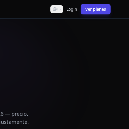
Login
Ver planes
ES
6 — precio,
njustamente.