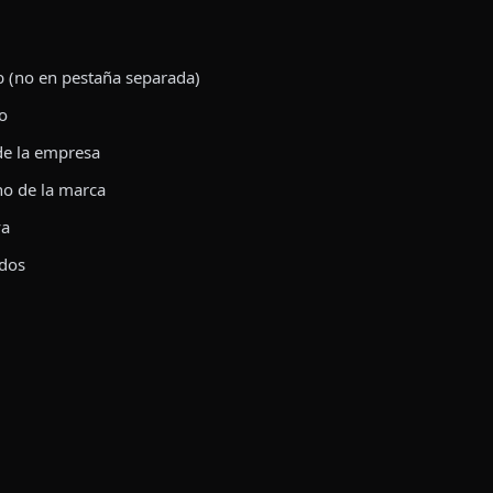
(no en pestaña separada)
o
de la empresa
no de la marca
va
idos