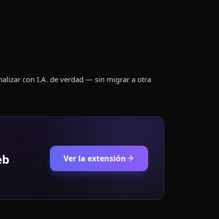
lizar con I.A. de verdad — sin migrar a otra
eb
Ver la extensión