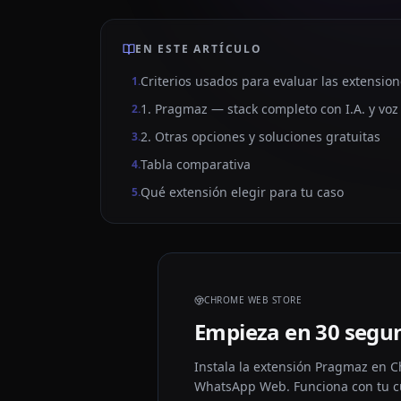
EN ESTE ARTÍCULO
Criterios usados para evaluar las extensio
1
.
1. Pragmaz — stack completo con I.A. y voz
2
.
2. Otras opciones y soluciones gratuitas
3
.
Tabla comparativa
4
.
Qué extensión elegir para tu caso
5
.
CHROME WEB STORE
Empieza en 30 segu
Instala la extensión Pragmaz en C
WhatsApp Web. Funciona con tu cu