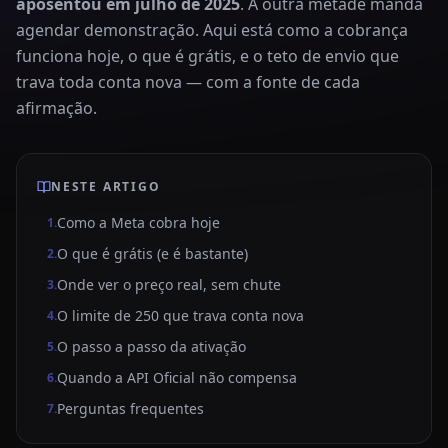
aposentou em julho de 2025
. A outra metade manda
agendar demonstração. Aqui está como a cobrança
funciona hoje, o que é grátis, e o teto de envio que
trava toda conta nova — com a fonte de cada
afirmação.
NESTE ARTIGO
Como a Meta cobra hoje
1
.
O que é grátis (e é bastante)
2
.
Onde ver o preço real, sem chute
3
.
O limite de 250 que trava conta nova
4
.
O passo a passo da ativação
5
.
Quando a API Oficial não compensa
6
.
Perguntas frequentes
7
.