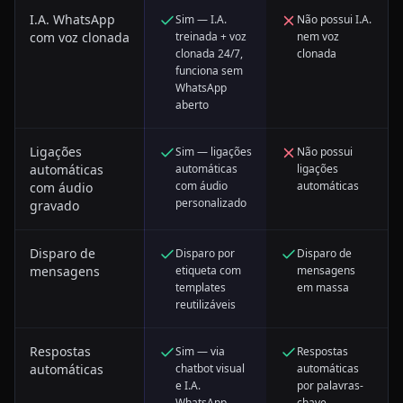
I.A. WhatsApp
Sim — I.A.
Não possui I.A.
com voz clonada
treinada + voz
nem voz
clonada 24/7,
clonada
funciona sem
WhatsApp
aberto
Ligações
Sim — ligações
Não possui
automáticas
automáticas
ligações
com áudio
automáticas
com áudio
personalizado
gravado
Disparo de
Disparo por
Disparo de
mensagens
etiqueta com
mensagens
templates
em massa
reutilizáveis
Respostas
Sim — via
Respostas
automáticas
chatbot visual
automáticas
e I.A.
por palavras-
WhatsApp
chave