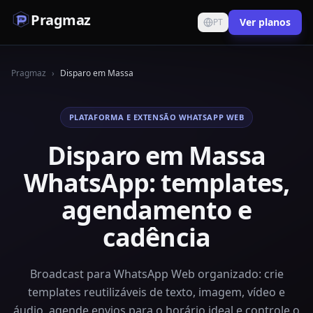
Pragmaz
Ver planos
PT
Pragmaz
›
Disparo em Massa
PLATAFORMA E EXTENSÃO WHATSAPP WEB
Disparo em Massa
WhatsApp: templates,
agendamento e
cadência
Broadcast para WhatsApp Web organizado: crie
templates reutilizáveis de texto, imagem, vídeo e
áudio, agende envios para o horário ideal e controle o