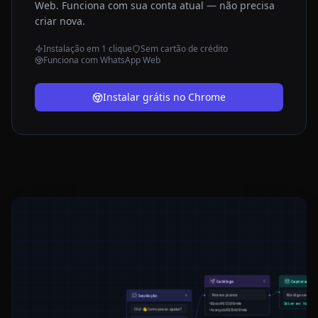
Web. Funciona com sua conta atual — não precisa
criar nova.
Instalação em 1 clique
Sem cartão de crédito
Funciona com WhatsApp Web
Instalar grátis no Chrome
Catálogo
Capturar Dad
Nossos planos:
Me diga seu nom
Saudação
• Básico R$120,99/mês
Salvar em: Nome
Olá! 👋 Como posso ajudar?
• Avançado R$354,99/mês